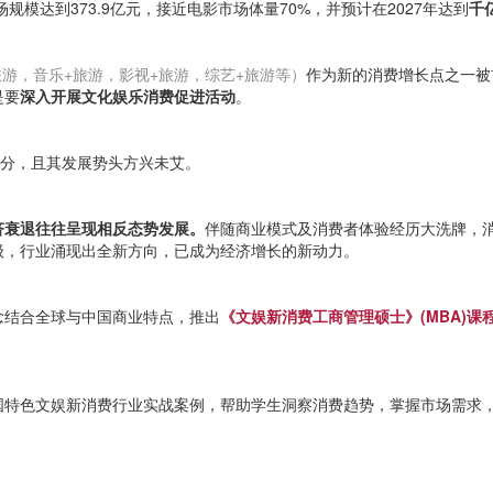
规模达到373.9亿元，接近电影市场体量70%，并预计在2027年达到
千
旅游，音乐+旅游，影视+旅游，综艺+旅游等）
作为新的消费增长点之一被
是要
深入开展文化娱乐消费促进活动
。
部分，且其发展势头方兴未艾。
济衰退往往呈现相反态势发展。
伴随商业模式及消费者体验经历大洗牌，
级，行业涌现出全新方向，已成为经济增长的新动力。
念结合全球与中国商业特点，推出
《文娱新消费工商管理硕士》(MBA)课
特色文娱新消费行业实战案例，帮助学生洞察消费趋势，掌握市场需求，